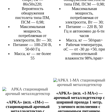
86х50х220;
типа ПМ, ПСМ — 0,98;
Вероятность
Максимальная
обнаружения
мощность,
пистолета типа ПМ,
потребляемая от
ПСМ — 0,98;
электросети, Вт — 30;
Максимальная
Питание — 220 В, 50
мощность,
Гц и автономно до 6-ти
потребляемая от
часов
электросети, Вт — 30;
Масса, кг — 50/span>
Питание — 100-250 В,
Рабочая температура,
50-60 Гц
оС — от -30 до +50, при
Масса, кг — не более
относительной
55
влажности 98%./span>
«АРКА» (исп. «1-МА») —
арочный металлодетектор с
«АРКА» (исп. «1М») —
шириной прохода 1 метр,
стационарный арочный
уличного исполнения с
металлодетектор с
автономным питанием.