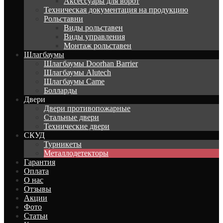
Аксессуары для ворот
Техническая документация на продукцию
Рольставни
Виды рольставен
Виды управления
Монтаж рольставен
Шлагбаумы
Шлагбаумы Doorhan Barrier
Шлагбаумы Alutech
Шлагбаумы Came
Болларды
Двери
Двери противопожарные
Стальные двери
Технические двери
СКУД
Турникеты
Металлодетекторы
Гарантия
Оплата
О нас
Отзывы
Акции
Фото
Статьи