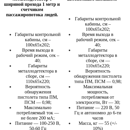
шириной прохода 1 метр и
счетчиком
пассажиропотока людей.
Габариты контрольной
кабины, см –
100х65х202;
Габариты контрольной
Время выхода в
кабины, см –
рабочий режим, сек –
100х65х202;
40;
Время выхода в
Габариты
рабочий режим, сек –
металлодетектора в
40;
сборе, см —
Габариты
110х65х220;
металлодетектора в
Вероятность
сборе, см —
обнаружения пистолета
110х65х220;
типа ПМ, ПСМ — 0,98;
Вероятность
Максимальная
обнаружения
мощность,
пистолета типа ПМ,
потребляемая от
ПСМ — 0,98;
электросети, Вт — 30;
Максимально
Питание — 220 В, 50
потребляемый ток —
Гц и автономно до 6-ти
не более 200 мА;
часов
Питание — 100-250 В,
Масса, кг — 55 (+/-
50-60 Гц
10%)