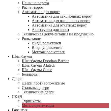
Цены на ворота
Расчет ворот
Автоматика для ворот
Автоматика для секционных ворот
Автоматика для распашных ворот
Автоматика для откатных ворот
Аксессуары для ворот
Техническая документация на продукцию
Рольставни
Виды рольставен
Виды управления
Монтаж рольставен
Шлагбаумы
Шлагбаумы Doorhan Barrier
Шлагбаумы Alutech
Шлагбаумы Came
Болларды
Двери
Двери противопожарные
Стальные двери
Технические двери
СКУД
Турникеты
Металлодетекторы
Гарантия